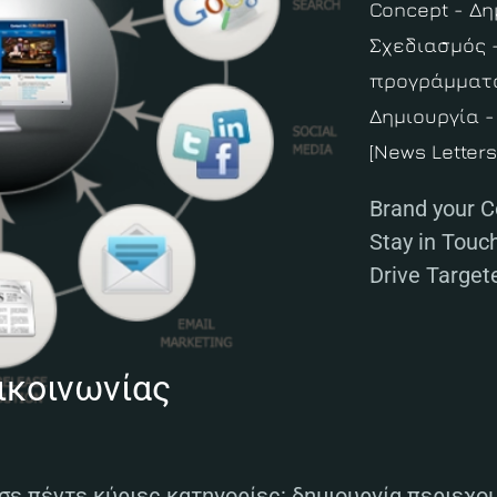
Concept - Δη
Σχεδιασμός 
προγράμματ
Δημιουργία -
[News Letters
Brand your 
Stay in Touch
Drive Targete
ικοινωνίας
σε πέντε κύριες κατηγορίες: δημιουργία περιεχομ