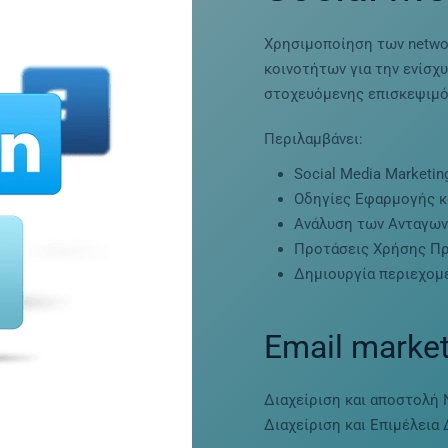
Χρησιμοποίηση των network
κοινοτήτων για την ενίσχ
στοχευόμενης επισκεψιμό
Περιλαμβάνει:
Social Media Marketing
Οδηγίες Εφαρμογής κ
Ανάλυση των Ανταγω
Προτάσεις Χρήσης Πρ
Δημιουργία περιεχομέ
Email market
Διαχείριση και αποστολή 
Διαχείριση και Επιμέλεια 